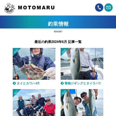
釣果情報
REPORT
最近の釣果2024年6月 記事一覧
6/30
6/29
タイとカワハギ❗️
青物ジギングとタイラバ ❗️
6/21
6/20