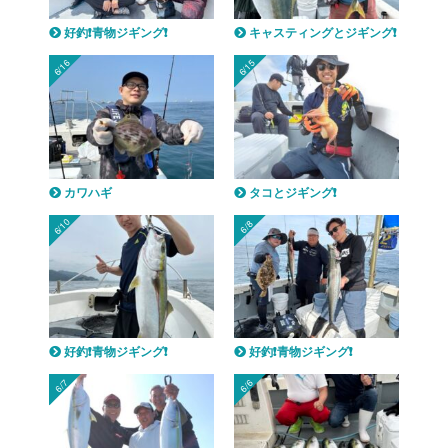
好釣❗️青物ジギング❗️
キャスティングとジギング❗️
6/16
6/15
カワハギ
タコとジギング❗️
6/10
6/8
好釣❗️青物ジギング❗️
好釣❗️青物ジギング❗️
6/7
6/6