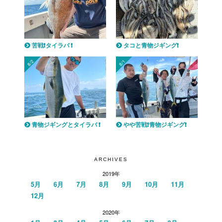
苦戦❗️タイラバ ❗️
タコと青物ジギング❗️
8/2
8/1
青物ジギングとタイラバ ❗️
やや苦戦❗️青物ジギング❗️
ARCHIVES
2019年
5月
6月
7月
8月
9月
10月
11月
12月
2020年