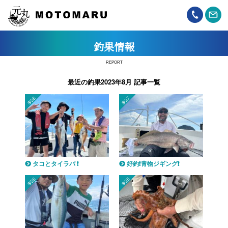
釣果情報
REPORT
最近の釣果2023年8月 記事一覧
8/28
8/27
タコとタイラバ ❗️
好釣❗️青物ジギング❗️
8/26
8/25