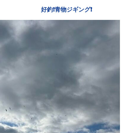
好釣❗️青物ジギング❗️